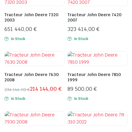
Tracteur John Deere 7320
Tracteur John Deere 7420
2003
2007
651 440,00
€
323 414,00
€
In Stock
In Stock
Tracteur John Deere 7630
Tracteur John Deere 7810
2008
1999
214 144,00
€
89 500,00
€
234 144,00
€
Le
Le
In Stock
In Stock
prix
prix
initial
actuel
était :
est :
234
214
144,00 €.
144,00 €.