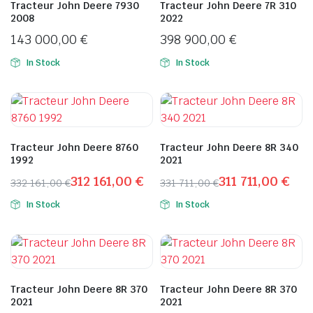
Tracteur John Deere 7930
Tracteur John Deere 7R 310
2008
2022
143 000,00
€
398 900,00
€
In Stock
In Stock
Tracteur John Deere 8760
Tracteur John Deere 8R 340
1992
2021
312 161,00
€
311 711,00
€
332 161,00
€
331 711,00
€
Le
Le
Le
Le
In Stock
In Stock
prix
prix
prix
prix
initial
actuel
initial
actuel
était :
est :
était :
est :
332
312
331
311
161,00 €.
161,00 €.
711,00 €.
711,00 €.
Tracteur John Deere 8R 370
Tracteur John Deere 8R 370
2021
2021