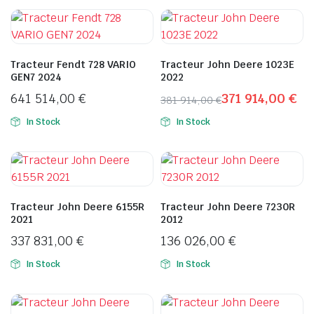
Tracteur Fendt 728 VARIO
Tracteur John Deere 1023E
GEN7 2024
2022
641 514,00
€
371 914,00
€
381 914,00
€
Le
Le
x
x
In Stock
In Stock
prix
prix
n
x
initial
actuel
était :
est :
381
371
914,00 €.
914,00 €.
Tracteur John Deere 6155R
Tracteur John Deere 7230R
2021
2012
337 831,00
€
136 026,00
€
In Stock
In Stock